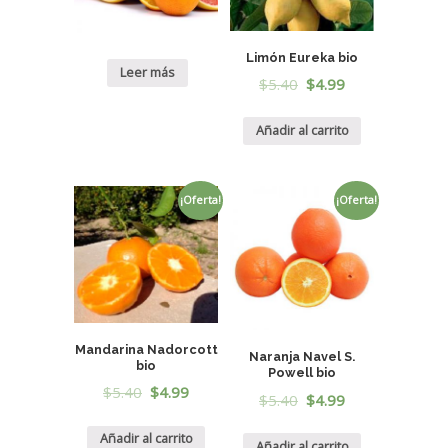
Limón Eureka bio
Leer más
$
5.40
$
4.99
Añadir al carrito
¡Oferta!
¡Oferta!
Mandarina Nadorcott
Naranja Navel S.
bio
Powell bio
$
5.40
$
4.99
$
5.40
$
4.99
Añadir al carrito
Añadir al carrito